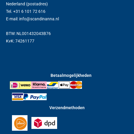
Nederland (postadres)
Tel. +31 6 101 72 616
E-mail: info@scandinanna.nl
BTW: NL001432043B76
KvK: 74261177
Betaalmogelijkheden
Verzendmethoden