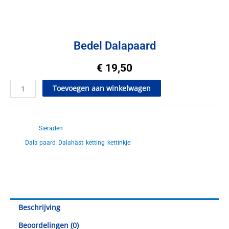
Bedel Dalapaard
€
19,50
Bedel
Toevoegen aan winkelwagen
Dalapaard
aantal
Artikelnr.
SC40006
Catagorie
Sieraden
Tags
Dala paard
,
Dalahäst
,
ketting
,
kettinkje
Beschrijving
Beoordelingen (0)