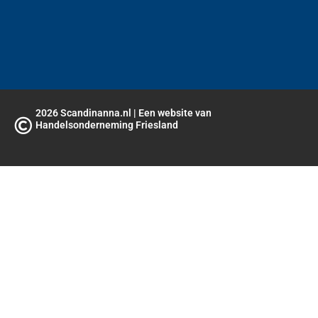
o
b
d
o
e
i
k
n
2026 Scandinanna.nl | Een website van
Handelsonderneming Friesland