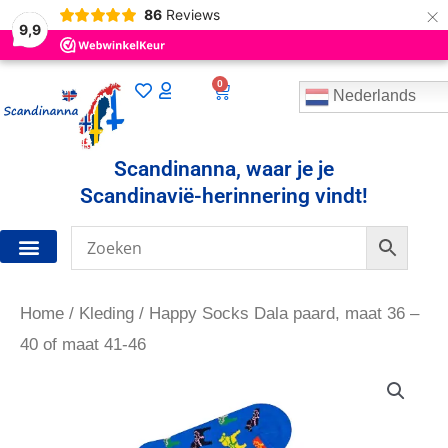
×
86
Reviews
9,9
0
Winkelwagen
Nederlands
Scandinanna, waar je je
Scandinavië-herinnering vindt!
Home
/
Kleding
/ Happy Socks Dala paard, maat 36 –
40 of maat 41-46