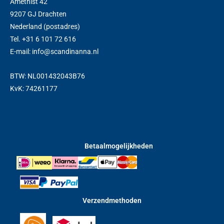
Amethist 42
9207 GJ Drachten
Nederland (postadres)
Tel. +31 6 101 72 616
E-mail: info@scandinanna.nl
BTW: NL001432043B76
KvK: 74261177
Betaalmogelijkheden
Verzendmethoden