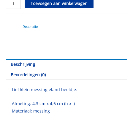
Klein
Toevoegen aan winkelwagen
messing
eland
Artikelnr.
SC20009
beeldje
Catagorie
Decoratie
aantal
Beschrijving
Beoordelingen (0)
Lief klein messing eland beeldje.
Afmeting: 4,3 cm x 4,6 cm (h x l)
Materiaal: messing