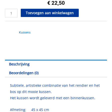
€
22,50
Kussen
Toevoegen aan winkelwagen
Bos
in
Artikelnr.
SC30003
het
Catagorie
Kussens
rendier
aantal
Beschrijving
Beoordelingen (0)
Subtiele, artistieke combinatie van het rendier en het
bos op dit mooie kussen.
Het kussen wordt geleverd met een binnenkussen.
Afmeting: 45 x 45 cm