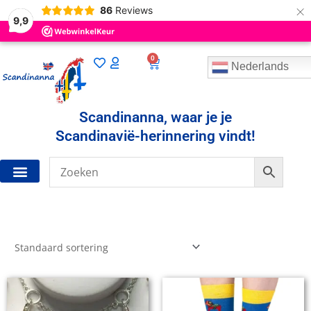
×
86
Reviews
9,9
0
Winkelwagen
Nederlands
Scandinanna, waar je je
Scandinavië-herinnering vindt!
Resultaat 1–12 van de 38 resultaten wordt getoond