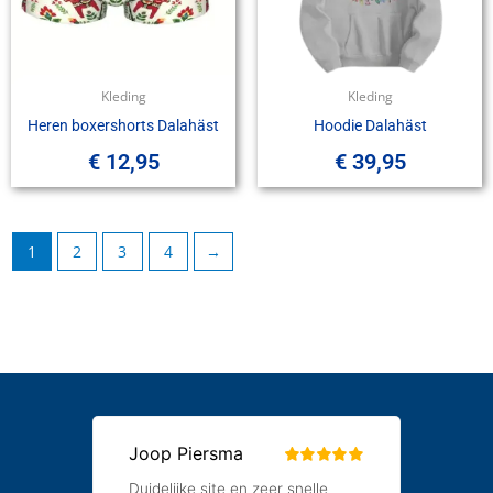
Kleding
Kleding
Heren boxershorts Dalahäst
Hoodie Dalahäst
€
12,95
€
39,95
1
2
3
4
→