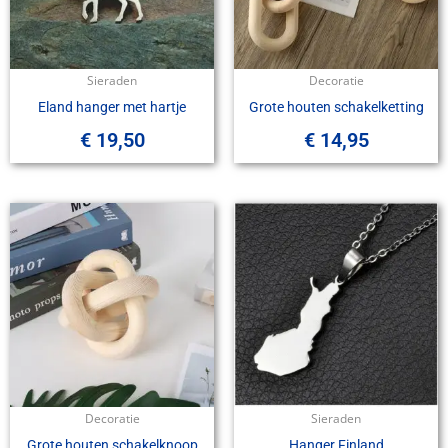
Sieraden
Decoratie
Eland hanger met hartje
Grote houten schakelketting
€
19,50
€
14,95
Decoratie
Sieraden
Grote houten schakelknoop
Hanger Finland